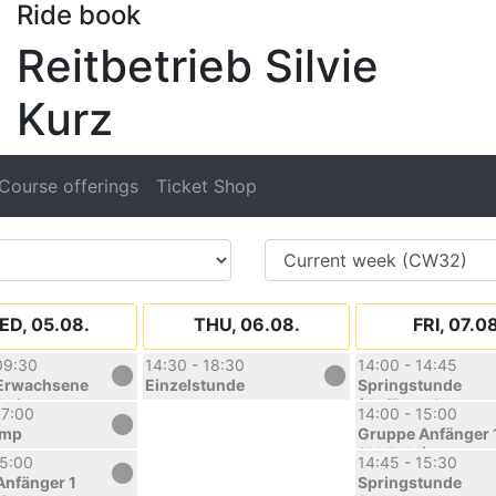
Ride book
Reitbetrieb Silvie
Kurz
Course offerings
Ticket Shop
D, 05.08.
THU, 06.08.
FRI, 07.0
09:30
14:30 - 18:30
14:00 - 14:45
Erwachsene
Einzelstunde
Springstunde
hrittene
(Anfänger)
17:00
14:00 - 15:00
0830)
amp
Gruppe Anfänger 
(A1.Fr.14)
15:00
14:45 - 15:30
Anfänger 1
Springstunde