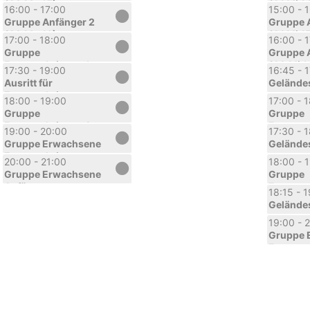
(A2.Mo.15)
(A1.Mi.1
16:00 - 17:00
15:00 - 
Gruppe Anfänger 2
Gruppe 
(A2.Mo.16)
(A1.Mi.1
17:00 - 18:00
16:00 - 
Gruppe
Gruppe 
Fortgeschrittene 1
(A2.Mi.1
17:30 - 19:00
16:45 - 
(F1.Mo.17)
Ausritt für
Gelände
Fortgeschrittene
18:00 - 19:00
17:00 - 
Gruppe
Gruppe
Fortgeschrittene 2
Fortgesc
19:00 - 20:00
17:30 - 
(F2.Mo.18)
(F1.Mi.17
Gruppe Erwachsene
Gelände
Fortgeschrittene
20:00 - 21:00
18:00 - 
(EF.Mo.19)
Gruppe Erwachsene
Gruppe
Anfänger
Fortgesc
18:15 - 
(EA.Mo.20)
(F1.Mi.18
Gelände
19:00 - 
Gruppe 
Fortgesc
(EF.Mi.1